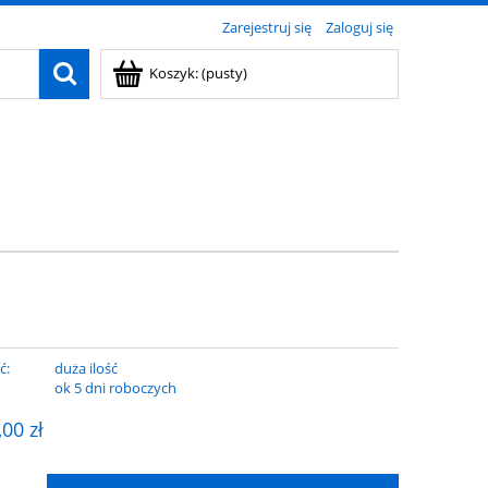
Zarejestruj się
Zaloguj się
Koszyk:
(pusty)
ć:
duża ilość
:
ok 5 dni roboczych
,00 zł