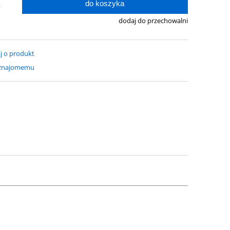
do koszyka
.
dodaj do przechowalni
j o produkt
 znajomemu