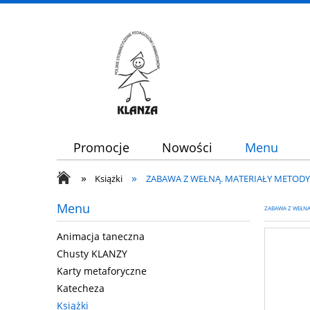
Promocje
Nowości
Menu
»
»
Książki
ZABAWA Z WEŁNĄ. MATERIAŁY METOD
Menu
ZABAWA Z WEŁNĄ
Animacja taneczna
Chusty KLANZY
Karty metaforyczne
Katecheza
Książki