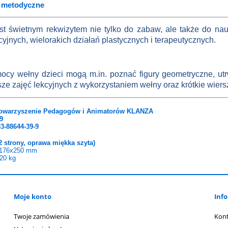
y metodyczne
st świetnym rekwizytem nie tylko do zabaw, ale także do nau
cyjnych, wielorakich działań plastycznych i terapeutycznych.
ocy wełny dzieci mogą m.in. poznać figury geometryczne, utr
ze zajęć lekcyjnych z wykorzystaniem wełny oraz krótkie wiersz
towarzyszenie Pedagogów i Animatorów KLANZA
9
3-88644-39-9
2 strony, oprawa miękka szyta)
76x250 mm
.20
kg
Moje konto
Info
Twoje zamówienia
Kon