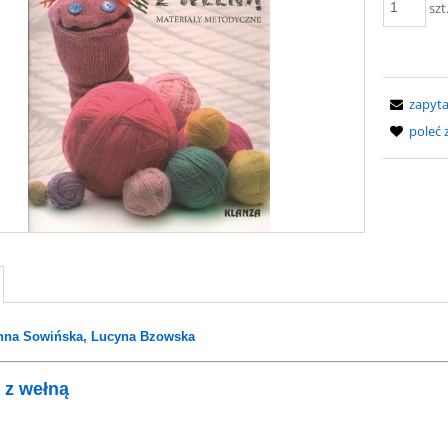
szt
zapyta
poleć
Anna Sowińska, Lucyna Bzowska
 z wełną