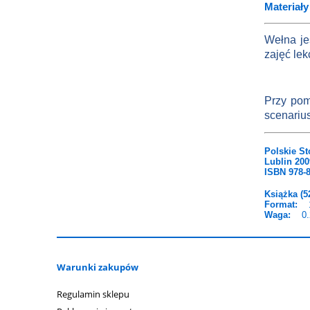
Materiał
Wełna je
zajęć lek
Przy pom
scenarius
Polskie S
Lublin 200
ISBN 978-8
Książka (5
Format
:
1
Waga
:
0
Warunki zakupów
Regulamin sklepu